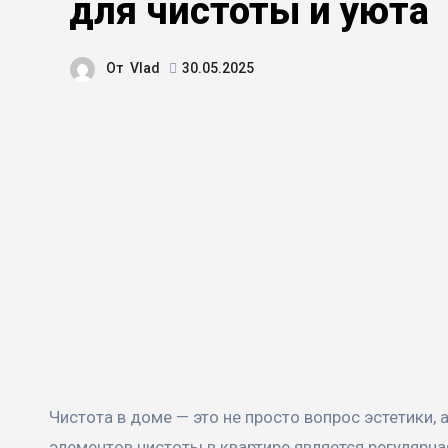
для чистоты и уюта
От
Vlad
30.05.2025
Чистота в доме — это не просто вопрос эстетики, а залог комфорта и здоровья каждого из нас. Одним из ключевых
элементов чистоты в квартире является регулярна