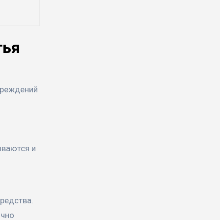
тья
вреждений
ываются и
средства.
ично