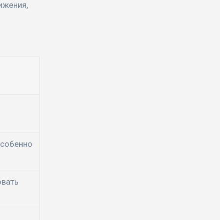
ижения,
особенно
овать