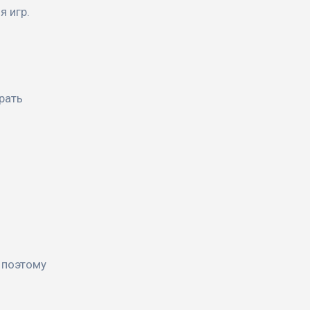
 игр.
рать
 поэтому