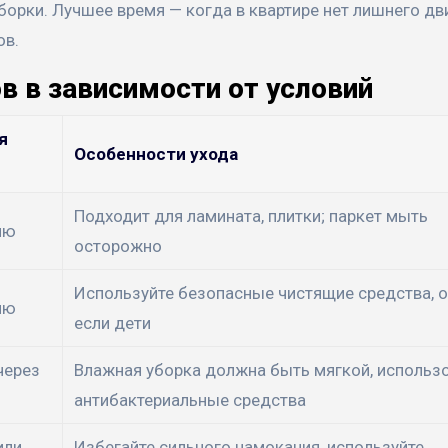
уборки. Лучшее время — когда в квартире нет лишнего дв
ов.
в в зависимости от условий
я
Особенности ухода
я
Подходит для ламината, плитки; паркет мыть
лю
осторожно
Используйте безопасные чистящие средства, 
лю
если дети
через
Влажная уборка должна быть мягкой, использ
антибактериальные средства
или
Избегайте сильного намокания, используйте