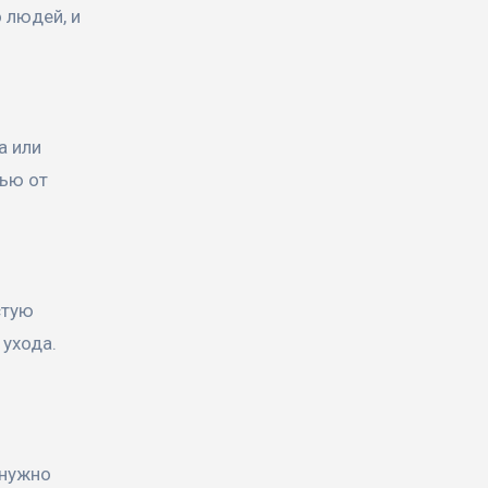
 людей, и
а или
мью от
стую
 ухода.
 нужно