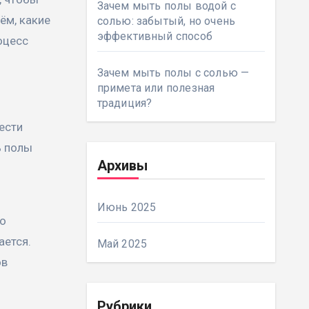
Зачем мыть полы водой с
ём, какие
солью: забытый, но очень
эффективный способ
оцесс
Зачем мыть полы с солью —
примета или полезная
традиция?
ести
ь полы
Архивы
Июнь 2025
до
ается.
Май 2025
ов
Рубрики