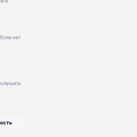
лать
 Если нет
ослушать
ость