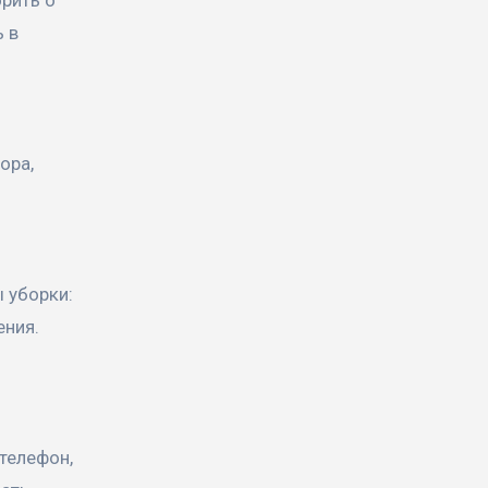
ь в
ора,
ы уборки:
ения.
 телефон,