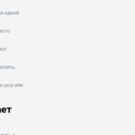
на одной
асто
ают
росить,
о шоу или
ает
рить о