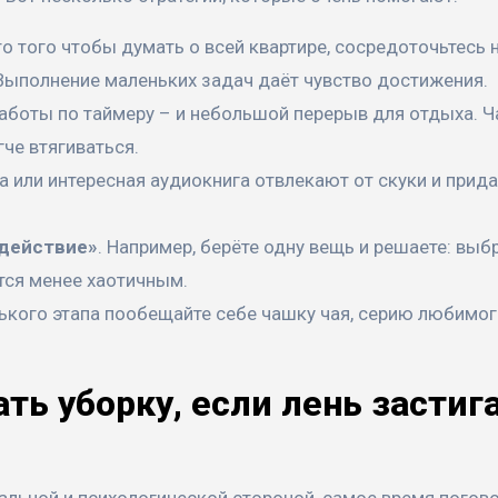
то того чтобы думать о всей квартире, сосредоточьтесь 
 Выполнение маленьких задач даёт чувство достижения.
работы по таймеру – и небольшой перерыв для отдыха. Ч
че втягиваться.
а или интересная аудиокнига отвлекают от скуки и прид
 действие»
. Например, берёте одну вещь и решаете: выб
ется менее хаотичным.
ького этапа пообещайте себе чашку чая, серию любимог
ть уборку, если лень застиг
альной и психологической стороной, самое время погово