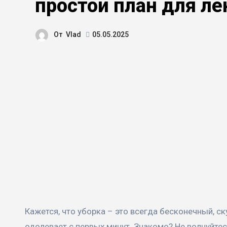
простой план для ле
От
Vlad
05.05.2025
Кажется, что уборка – это всегда бесконечный, скучный и изнуряющий процесс, особенно когда лень буквально
одолевает с первых минут. Знакомо? Не волнуйтесь