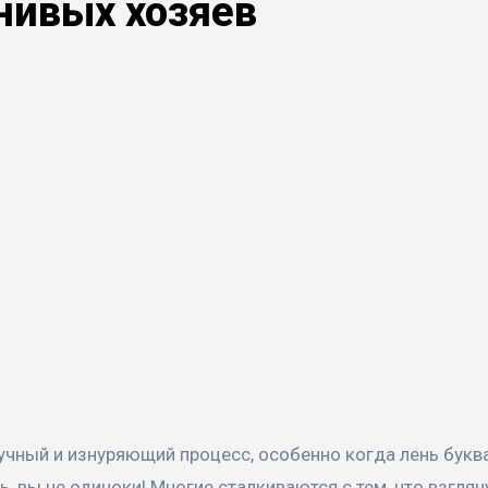
нивых хозяев
, вы не одиноки! Многие сталкиваются с тем, что взглян