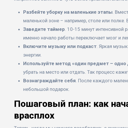
Разбейте уборку на маленькие этапы
. Вмес
маленькой зоне – например, столе или полке.
Заведите таймер
. 10-15 минут интенсивной 
именно начало работы переключает мозг и лег
Включите музыку или подкаст
. Яркая музык
энергии.
Используйте метод «один предмет – одно
убрать на место или отдать. Так процесс каж
Вознаграждайте себя
. После каждого мален
небольшой подарок.
Пошаговый план: как нача
врасплох
Теперь, когда мы немного разобрались с эмоцион