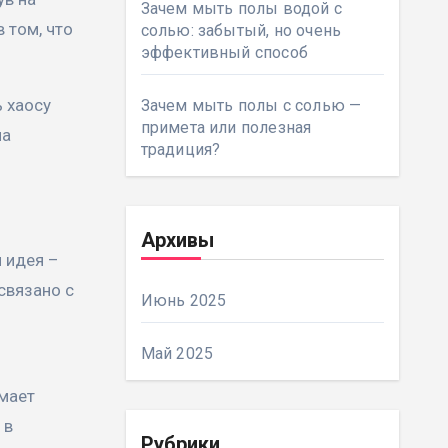
Зачем мыть полы водой с
 том, что
солью: забытый, но очень
эффективный способ
ь хаосу
Зачем мыть полы с солью —
примета или полезная
на
традиция?
Архивы
я идея –
связано с
Июнь 2025
Май 2025
имает
 в
Рубрики